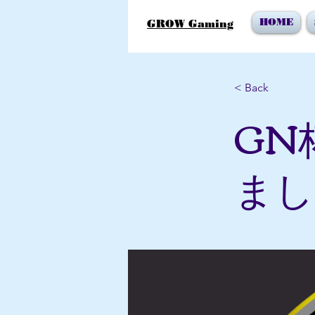
HOME
GROW Gaming
< Back
GN
まし