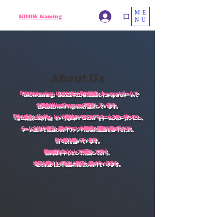
ME
ログイン
GROW Gaming
NU
About Us
『GROW Gaming』は2022年11月に結成したe-sportsチームで
合同会社NextProgressが運営しています。
『常に成長し続ける』という意味の“GROW”をチームスローガンにし、
チーム全体で成長し続けファンの皆様に感動を届けるため、
日々腕を磨いています。
静岡県を中心として活動しており、
地元を盛り上げる為に発信し続けていきます。