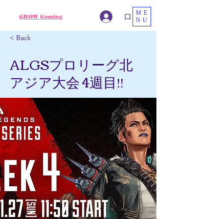
ME
ログイン
GROW Gaming
NU
< Back
ALGSプロリーグ北
アジア大会 4週目!!