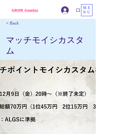
ME
ログイン
GROW Gaming
NU
< Back
マッチモイシカスタ
ム