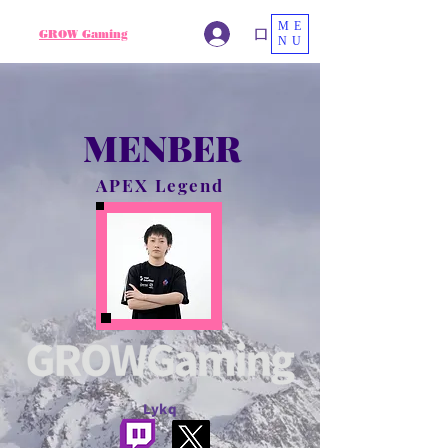
ME
ログイン
GROW Gaming
NU
MENBER
APEX Legend
Lykq