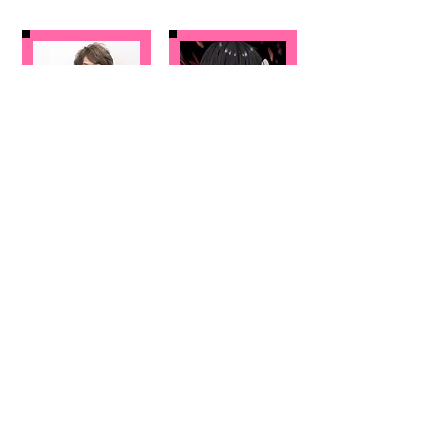
​しゃる
【オーナー】たか
TenoriN