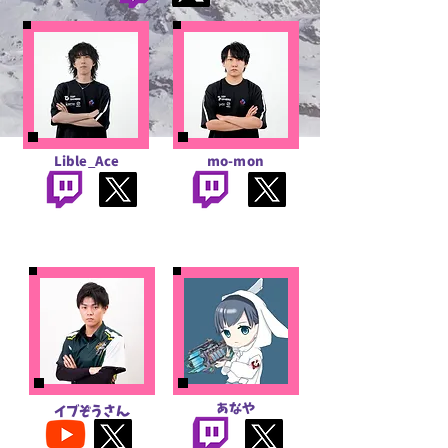
Lible_Ace
mo-mon
​あなや
​イブぞうさん