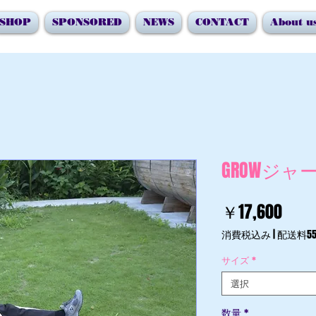
SHOP
SPONSORED
NEWS
CONTACT
About u
GROWジャ
価
￥17,600
格
消費税込み
|
配送料55
サイズ
*
選択
数量
*