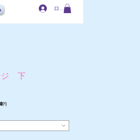
ログイン
s
ージ 下
0円