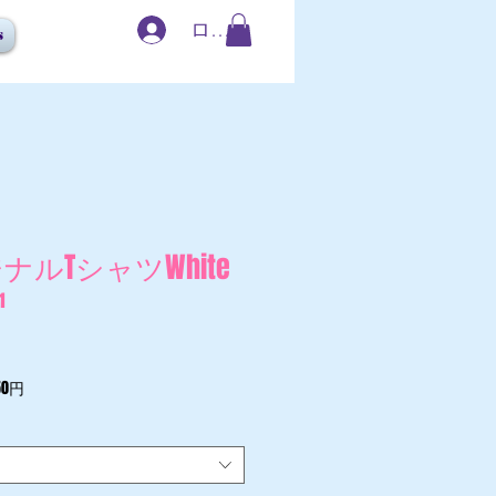
ログイン
s
ナルTシャツWhite
1
0円