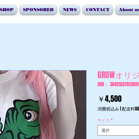
SHOP
SPONSORED
NEWS
CONTACT
About u
GROWオリジ
SKU： 36421537613519
価
￥4,500
格
消費税込み
|
配送料55
サイズ
*
選択